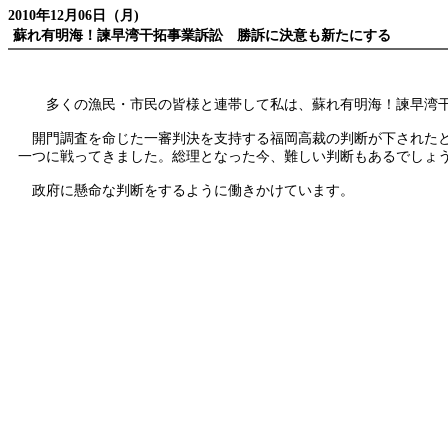
2010年12月06日（月)
蘇れ有明海！諫早湾干拓事業訴訟 勝訴に決意も新たにする
多くの漁民・市民の皆様と連帯して私は、蘇れ有明海！諫早湾干
開門調査を命じた一審判決を支持する福岡高裁の判断が下されたと
一つに戦ってきました。総理となった今、難しい判断もあるでしょ
政府に懸命な判断をするように働きかけています。