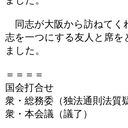
ました。
同志が大阪から訪ねてく
志を一つにする友人と席を
ました。
＝＝＝＝
国会打合せ
衆・総務委（独法通則法質
衆・本会議（議了）