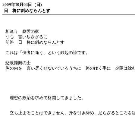
2009年10月04日（日)
日 将に斜めならんとす
相逢う 劇孟の家
寸心 言い尽さざるに
前路 日 将に斜めならんとす
これは「侠者に逢う」という銭起の詩です。
悲歌慷慨の士
胸の内を 言い尽くせないでいるうちに 路のゆく手に 夕陽は沈
理想の政治を求めて格闘してきました。
立ち止まることはできません。身を引き締め、足らざるところを