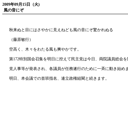
2009年09月15日（火)
風の音にぞ
秋来ぬと目にはさやかに見えねども風の音にぞ驚かれぬる
（藤原敏行）
空高く、木々をわたる風も爽やかです。
第172特別国会召集を明日に控えて民主党は今日、両院議員総会を
党人事等が発表され、各議員が任務遂行のために一斉に動き始め
明日、本会議での首班指名、連立政権組閣と続きます。