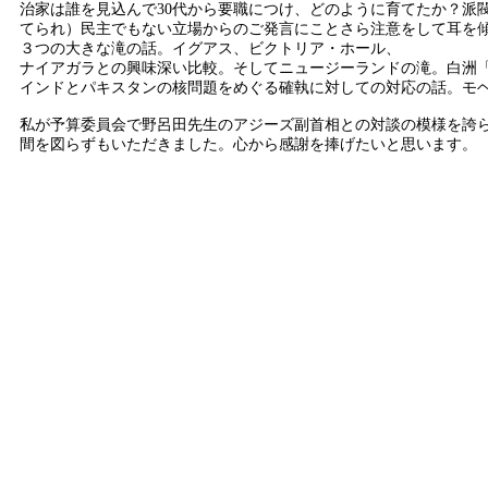
治家は誰を見込んで30代から要職につけ、どのように育てたか？派
てられ）民主でもない立場からのご発言にことさら注意をして耳を
３つの大きな滝の話。イグアス、ビクトリア・ホール、
ナイアガラとの興味深い比較。そしてニュージーランドの滝。白洲
インドとパキスタンの核問題をめぐる確執に対しての対応の話。モ
私が予算委員会で野呂田先生のアジーズ副首相との対談の模様を誇ら
間を図らずもいただきました。心から感謝を捧げたいと思います。