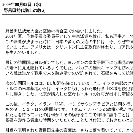
2009年08月05日（水)
野呂田前代議士の教え
野呂田法成元大臣と空港の待合室でお会いしました。
2001年夏、予算委員会委員長として中東派遣を敢行、私も理事とし
この派遣が決まった時に、日本の多くの反応の中には、今、なぜ中
ていました。アメリカは、クリントン民主党政権が終わり、ゴア氏
を生んでいました。
最初の訪問国はヨルダンでした。ヨルダンの皇太子殿下にも謁見の
の端々に見え隠れているようでした。バカアの難民キャンプを訪れ
いる敵は誰か？戦車で人を踏み潰すのが許されて、石礫をもって抗
次の訪問国トルコは、EU加盟を前にしていました。イラク南部のク
トルコの米軍基地からは、イラクに設けられた飛行禁止区域を侵犯
耳に響きました。北京が購入した空母もトルコの許可が出ずに滞留
この後、イラク、イラン、UAE、そしてサウジアラビアと訪問を行
あの９．１１テロの3週間前です。サダム・フセインの政権が私た
私たちを待っていたのは何か？その模様をここで詳細に語ることは
基礎を形作る貴重な時間をいただいたことだけ付記しておきたいと
引退を表明された野呂田先生の言葉は、さらに落ち着いていて、と