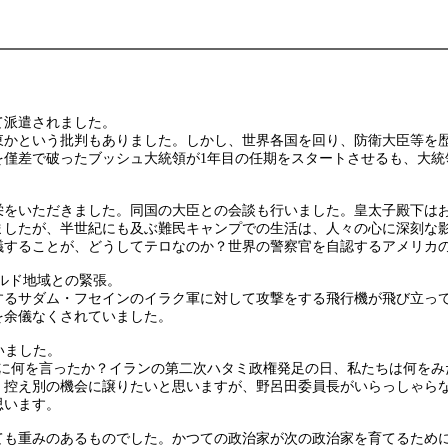
て派遣されました。
東かという批判もありました。しかし、世界各国を回り、防衛大臣等を
を僅差で破ったブッシュ大統領が1年目の任期をスタートさせるも、大統
栄をいただきました。同国の大臣との会談も行いました。皇太子殿下は
ましたが、半世紀にも及ぶ難民キャンプでの生活は、人々の心に深刻な
議することが、どうしてテロなのか？世界の警察官を自認するアメリカ
ルド地域との緊張。
するサダム・フセインのイラク軍に対して攻撃をする飛行機が飛び立っ
を余儀なくされていました。
いました。
ちに何を言ったか？イランの第二次ハタミ政権発足の日、私たちは何をみ
、控え別の機会に譲りたいと思いますが、野呂田委員長がいらっしゃら
思います。
ても重みのあるものでした。かつての政治家が次の政治家を育てるため