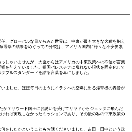
歴任、グローバルな目からみた世界は、中東が最も大きな火種を抱え
領選挙の結果をめぐっての分裂は、アメリカ国内に様々な不安要素
おっしゃいませんが、大臣からはアメリカの中東政策への不信が言葉
影響を与えていました。祖国パレスチナに戻れない現状を固定化して
のダブルスタンダードを詰る言葉を耳にしました。
ていました。ほぼ毎日のようにイラクへの空爆に出る爆撃機の轟音が
たか？サウード国王にお誘いを受けてリヤドからジェッタに飛んだ
なければ実現しなかったミッションであり、その後の私の中東政策の
に何をしたかということもお話くださいました。吉田・田中という政