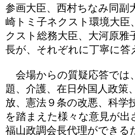
参画大臣、西村ちなみ同副
崎トミ子ネクスト環境大臣
クスト総務大臣、大河原雅
長が、それぞれに丁寧に答
会場からの質疑応答では、
題、介護、在日外国人政策
放、憲法９条の改悪、科学
を踏まえた様々な意見が出
福山政調会長代理ができる