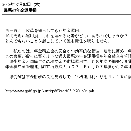
2009年07月02日（木)
最悪の年金運用損
再三再四、改革を提言してきた年金運用。
10兆円近い運用損。これを埋める財源がどこにあるのでしょうか？
とんでもないことを起こしていて誰も責任を取りません。
「私たちは、年金積立金の安全かつ効率的な管理・運用に努め、年
この言葉が虚ろに響くような過去最悪の年金運用損を年金積立金管
厚生年金と国民年金の積立金の市場運用で、０８年度の損失は９
年金積立金管理運用独立行政法人（ＧＰＩＦ）は０７年度から２年
厚労省は年金財政の長期見通しで、平均運用利回りを４．１％に設
http://www.gpif.go.jp/kanri/pdf/kanri03_h20_p04.pdf