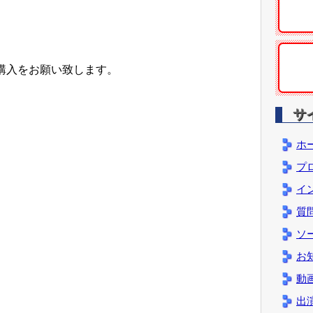
購入をお願い致します。
サ
ホ
プ
イ
質
ソ
お
動
出