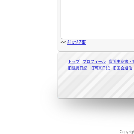
<<
前の記事
トップ
プロフィール
質問主意書・
旧議員日記
旧写真日記
旧国会通信
Copyrig