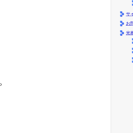
サ
お
光
ら