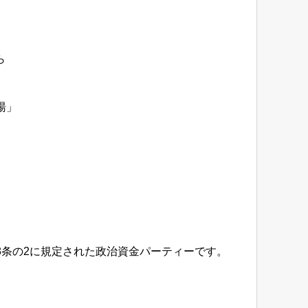
ら
湯」
8条の2に規定された政治資金パーティーです。