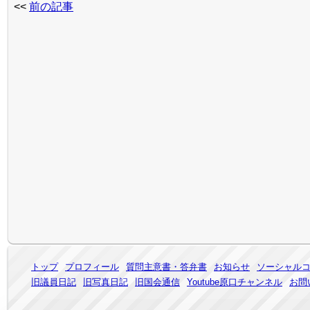
<<
前の記事
トップ
プロフィール
質問主意書・答弁書
お知らせ
ソーシャル
旧議員日記
旧写真日記
旧国会通信
Youtube原口チャンネル
お問