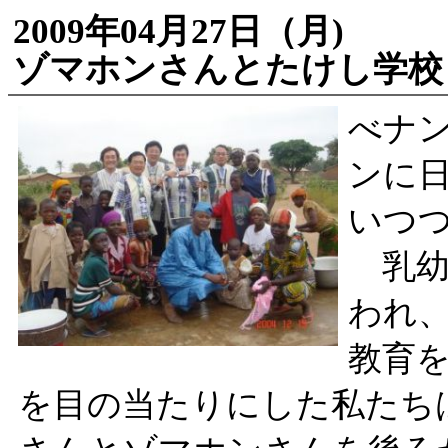
2009年04月27日（月)
ゾマホンさんとたけし学校
べナ
ンに
いつ
乳幼
われ
教育
を目の当たりにした私たち