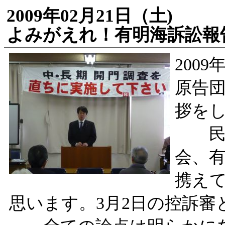
2009年02月21日（土)
よみがえれ！有明海訴訟報
2009
原告
拶を
民主
会、
携え
思います。3月2日の控訴