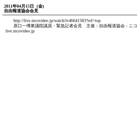
2011年04月15日（金)
自由報道協会会見
http://live.nicovideo.jp/watch/lv46641583?ref=top
原口一博衆議院議員・緊急記者会見 主催：自由報道協会 - ニ
live.nicovideo.jp