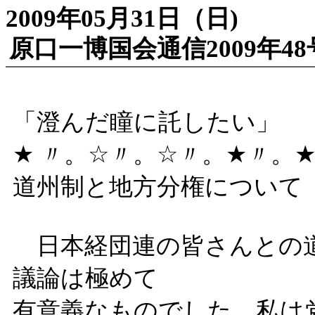
2009年05月31日（日)
原口一博国会通信2009年48号
「澄んだ瞳に託したい」
★ 〃。☆〃。☆〃。★〃。
道州制と地方分権について
日本経団連の皆さんとの道
議論は極めて
有意義なものでした。私は