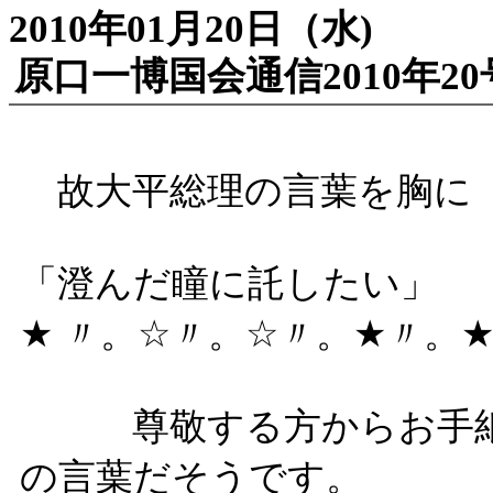
2010年01月20日（水)
原口一博国会通信2010年20
故大平総理の言葉を胸に
「澄んだ瞳に託したい」
★ 〃。☆〃。☆〃。★〃。
尊敬する方からお手紙を
の言葉だそうです。