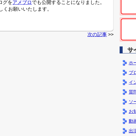
ログを
アメブロ
でも公開することになりました。
しくお願いいたします。
次の記事
>>
サ
ホ
プ
イ
質
ソ
お
動
出