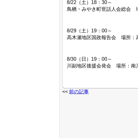
8/22（土）18：30～
鳥栖・みやき町世話人会総会 
8/29（土）19：00～
高木瀬地区国政報告会 場所：
8/30（日）19：00～
川副地区後援会発会 場所：南
<<
前の記事