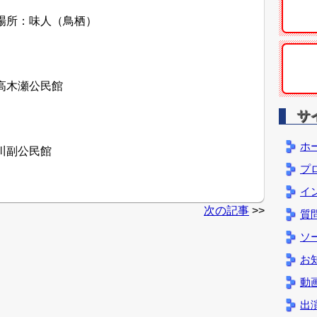
場所：味人（鳥栖）
高木瀬公民館
サ
ホ
川副公民館
プ
イ
次の記事
>>
質
ソ
お
動
出