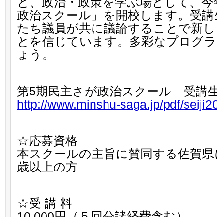
と、政治・政策を学ぶ場として、今
政治スクール」を開校します。受講
たち議員が共に議論することで新し
とを信じています。多彩なプログラ
ょう。
第5期民主さが政治スクール 受講
http://www.minshu-saga.jp/pdf/seiji2
☆応募資格
本スクールの主旨に賛同する佐賀県
歳以上の方
☆受 講 料
10,000円（５回分諸経費含む）