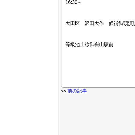
16:30～
大田区 沢田大作 候補街頭演
等級池上線御嶽山駅前
<<
前の記事