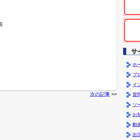
説
サ
ホ
プ
イ
次の記事
>>
質
ソ
お
動
出