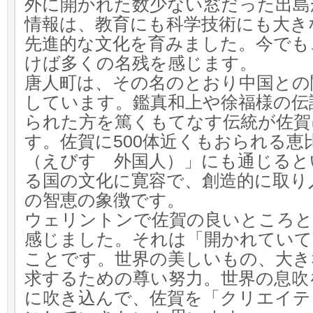
外に開かれた数少ない窓だった出島
情報は、教育にも科学技術にも大き
先進的な文化を育みました。今でも
けば多くの名残を感じます。
唐人町は、その名のとおり中国との
しています。鑑真和上や徐福様の伝
られた方を篤くもてなす伝統が佐賀
す。佐賀に500体近くもおられる恵
（えびす 外国人）」にも通じると
る国の文化に寛容で、創造的に取り
の智恵の象徴です。
ウェリントンで佐賀の良いところと
感じました。それは「開かれていて
ことです。世界の美しいもの、大き
求するための尊い努力。世界の息吹
に吹き込んで、佐賀を「クリエイテ