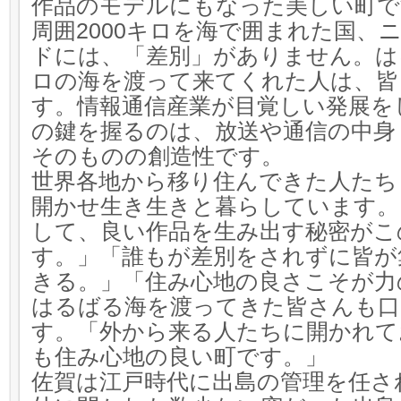
作品のモデルにもなった美しい町で
周囲2000キロを海で囲まれた国、
ドには、「差別」がありません。はる
ロの海を渡って来てくれた人は、皆
す。情報通信産業が目覚しい発展を
の鍵を握るのは、放送や通信の中身
そのものの創造性です。
世界各地から移り住んできた人たち
開かせ生き生きと暮らしています。
して、良い作品を生み出す秘密がこ
す。」「誰もが差別をされずに皆が
きる。」「住み心地の良さこそが力
はるばる海を渡ってきた皆さんも口
す。「外から来る人たちに開かれて
も住み心地の良い町です。」
佐賀は江戸時代に出島の管理を任さ