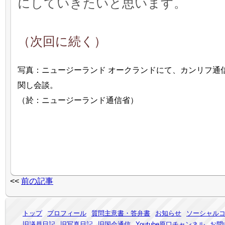
にしていきたいと思います。
（次回に続く）
写真：ニュージーランド オークランドにて、カンリフ通
関し会談。
（於：ニュージーランド通信省）
<<
前の記事
トップ
プロフィール
質問主意書・答弁書
お知らせ
ソーシャル
旧議員日記
旧写真日記
旧国会通信
Youtube原口チャンネル
お問