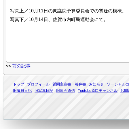
写真上／10月11日の衆議院予算委員会での質疑の模様。
写真下／10月14日、佐賀市内町民運動会にて。
<<
前の記事
トップ
プロフィール
質問主意書・答弁書
お知らせ
ソーシャル
旧議員日記
旧写真日記
旧国会通信
Youtube原口チャンネル
お問