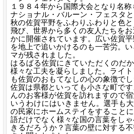
１９８４年から国際大会となり名称
ナショナル・バルーン・フェスタ
秋の佐賀平野をふわりふわりと色と
飛び、世界から多くの友人たちをお
かに開催されています。広い佐賀平
を地上で追いかけるのも一苦労。い
マが残されました。
はるばる佐賀にきていただくのだか
様々な工夫を凝らしました。ライト
も佐賀のおもてなしの心の象徴でし
佐賀は県都といっても小さな町です
んのお客様が佐賀を訪れますので宿
いうわけにはいきません。選手も大
の民家にホームステイをすることに
語だけでなく様々な国の言葉をしゃ
きるだろうか？言葉の壁に対する不