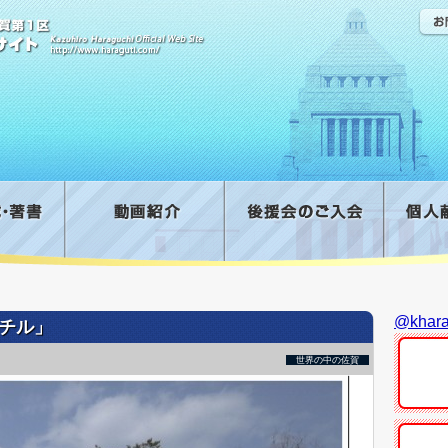
@kha
チル」
世界の中の佐賀