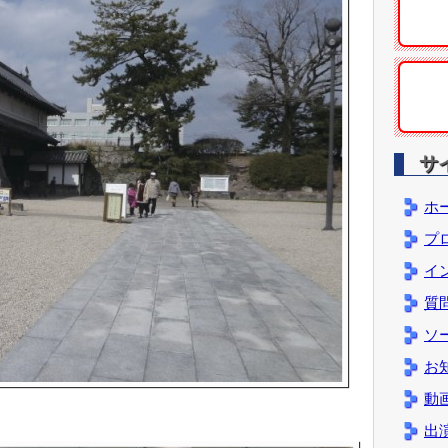
サ
ホ
プ
イ
質
ソ
お
動
出