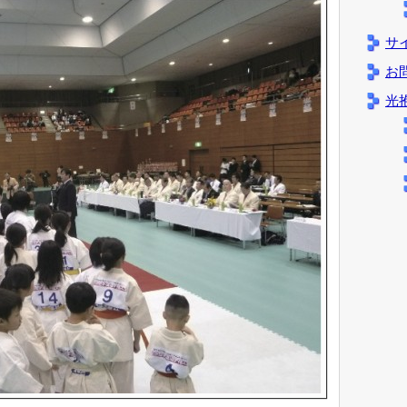
サ
お
光