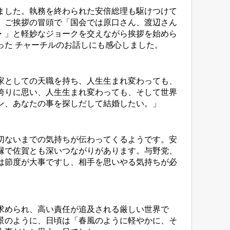
ました。執務を終わられた安倍総理も駆けつけて
。ご挨拶の冒頭で「国会では原口さん、渡辺さん
・」と軽妙なジョークを交えながら挨拶を始めら
った チャーチルのお話しにも感心しました。
家としての天職を持ち、人生生まれ変わっても、
誇りに思い、人生生まれ変わっても、そして世界
ン、あなたの事を探しだして結婚したい。」
切ないまでの気持ちが伝わってくるようです。安
縁で佐賀とも深いつながりがあります。与野党、
は節度が大事ですし、相手を思いやる気持ちが必
求められ、高い責任が追及される厳しい世界で
景のように、日頃は「春風のように軽やかに、そ